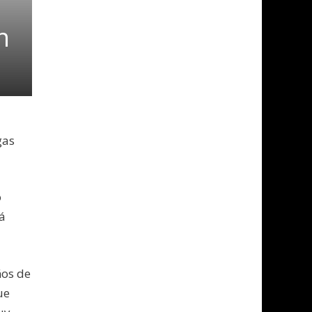
n
gas
o
rá
ños de
ue