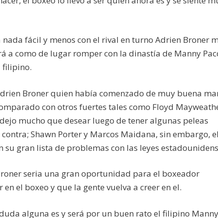
hacer, el boxeo lo llevo a ser quien ahora es y se siente m
nada fácil y menos con el rival en turno Adrien Broner 
rá a como de lugar romper con la dinastía de Manny Pa
filipino.
 Adrien Broner quien había comenzado de muy buena ma
r comparado con otros fuertes tales como Floyd Mayweath
 dejo mucho que desear luego de tener algunas peleas
o contra; Shawn Porter y Marcos Maidana, sin embargo, e
n su gran lista de problemas con las leyes estadounidens
Broner seria una gran oportunidad para el boxeador
n el boxeo y que la gente vuelva a creer en el.
 duda alguna es y será por un buen rato el filipino Mann