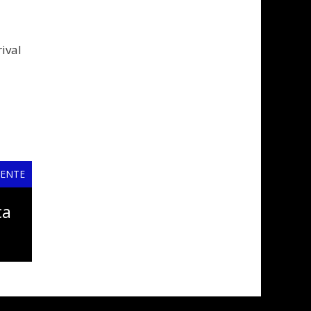
ival
IENTE
ca