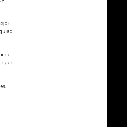
uy
mejor
cquiao
nera
er por
l
es.
y