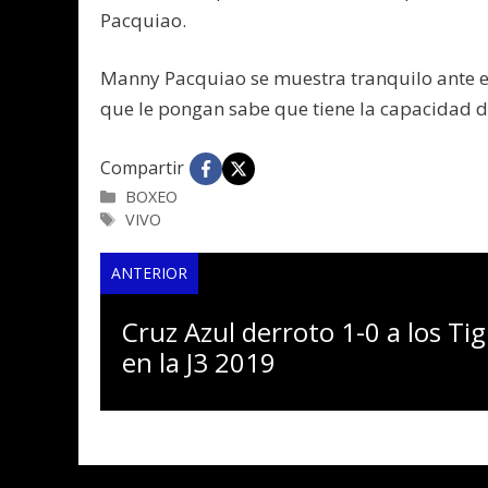
Pacquiao.
Manny Pacquiao se muestra tranquilo ante est
que le pongan sabe que tiene la capacidad de
Compartir
Categorías
BOXEO
Etiquetas
VIVO
ANTERIOR
Cruz Azul derroto 1-0 a los Tig
en la J3 2019