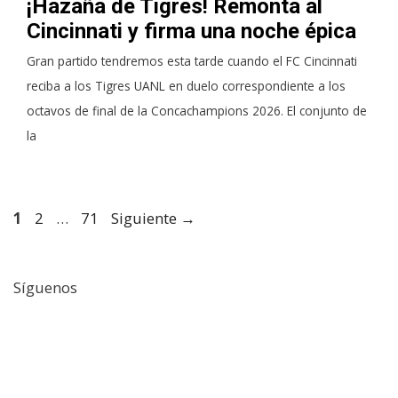
¡Hazaña de Tigres! Remonta al
Cincinnati y firma una noche épica
Gran partido tendremos esta tarde cuando el FC Cincinnati
reciba a los Tigres UANL en duelo correspondiente a los
octavos de final de la Concachampions 2026. El conjunto de
la
Página
Página
Página
1
2
…
71
Siguiente
→
Síguenos
Facebook
Twitter