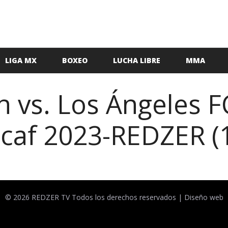
LIGA MX
BOXEO
LUCHA LIBRE
MMA
 vs. Los Ángeles F
acaf 2023-REDZER (
© 2026 REDZER TV Todos los derechos reservados |
Diseño web