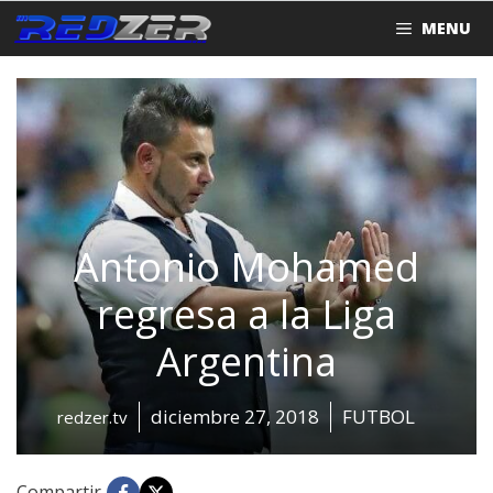
Saltar
MENU
al
contenido
Antonio Mohamed
regresa a la Liga
Argentina
diciembre 27, 2018
FUTBOL
redzer.tv
Compartir