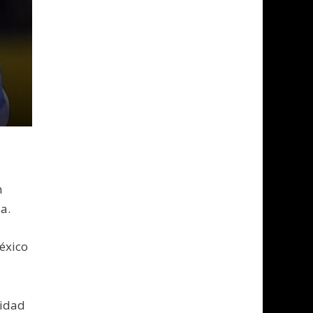
n
a.
México
nidad