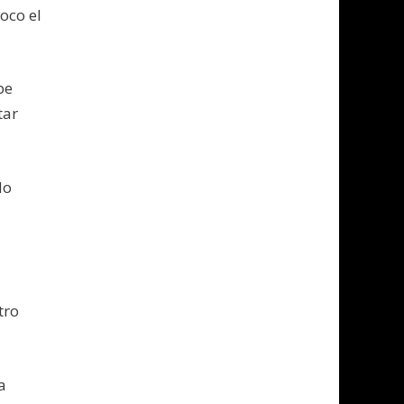
poco el
be
tar
do
tro
a