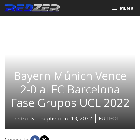
Saltar
MENU
al
contenido
Bayern Múnich Vence
2-0 al FC Barcelona
Fase Grupos UCL 2022
septiembre 13, 2022
FUTBOL
redzer.tv
Compartir