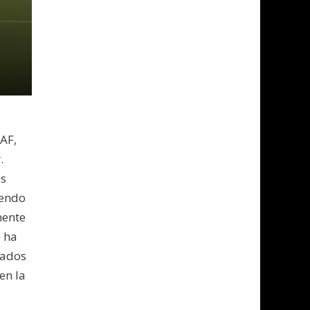
AF,
.
os
iendo
mente
e ha
tados
en la