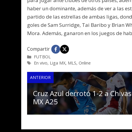
para jugar ante clubes de otros países, adem
haber un dominante, además de ver a las est
partido de las estrellas de ambas ligas, donde
goles de Sam Surridge, Tai Baribo y Brian Wh
Mora. Además, ganaron en los juegos de habi
Compartir
Categorías
FUTBOL
Etiquetas
En vivo
,
Liga MX
,
MLS
,
Online
ANTERIOR
Cruz Azul derrotó 1-2 a Chivas
MX A25