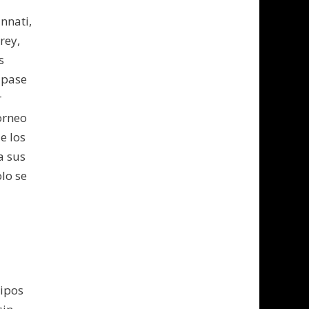
nnati,
rey,
s
 pase
r
orneo
e los
a sus
lo se
uipos