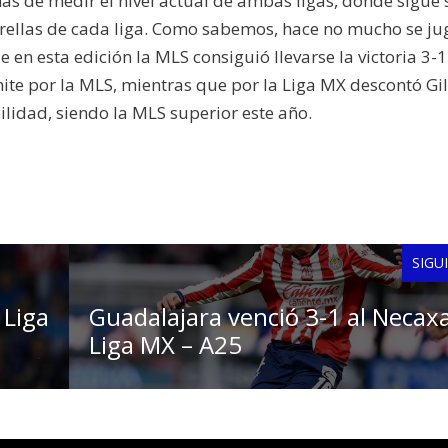
ás de medir el nivel actual de ambas ligas, donde sigue 
rellas de cada liga. Como sabemos, hace no mucho se ju
 en esta edición la MLS consiguió llevarse la victoria 3-
ite por la MLS, mientras que por la Liga MX descontó Gi
lidad, siendo la MLS superior este año.
SIGU
 Liga
Guadalajara venció 3-1 al Necax
Liga MX – A25