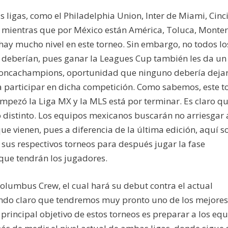
ligas, como el Philadelphia Union, Inter de Miami, Cinci
 mientras que por México están América, Toluca, Monter
 hay mucho nivel en este torneo. Sin embargo, no todos lo
 deberían, pues ganar la Leagues Cup también les da un
a Concachampions, oportunidad que ninguno debería deja
a participar en dicha competición. Como sabemos, este t
empezó la Liga MX y la MLS está por terminar. Es claro qu
distinto. Los equipos mexicanos buscarán no arriesgar 
e vienen, pues a diferencia de la última edición, aquí so
sus respectivos torneos para después jugar la fase
 que tendrán los jugadores.
olumbus Crew, el cual hará su debut contra el actual
iendo claro que tendremos muy pronto uno de los mejores
 principal objetivo de estos torneos es preparar a los eq