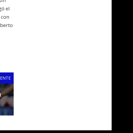
sin
gó el
1 con
lberto
IENTE
a