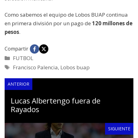
Como sabemos el equipo de Lobos BUAP continua
en primera división por un pago de
120 millones de
pesos
.
Compartir
Categorías
FUTBOL
Etiquetas
Francisco Palencia
,
Lobos buap
ANTERIOR
Lucas Albertengo fuera de
Rayados
SIGUIENTE