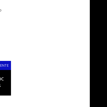
o
IENTE
oc
s