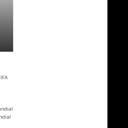
FIFA
undial
ndial