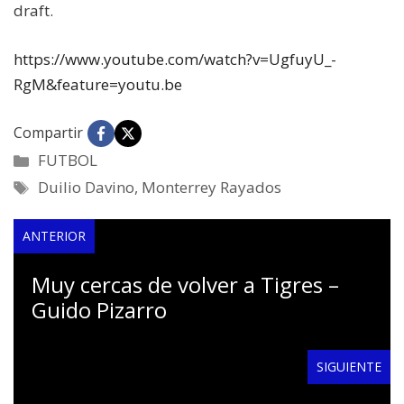
draft.
https://www.youtube.com/watch?v=UgfuyU_-
RgM&feature=youtu.be
Compartir
Categorías
FUTBOL
Etiquetas
Duilio Davino
,
Monterrey Rayados
ANTERIOR
Muy cercas de volver a Tigres –
Guido Pizarro
SIGUIENTE