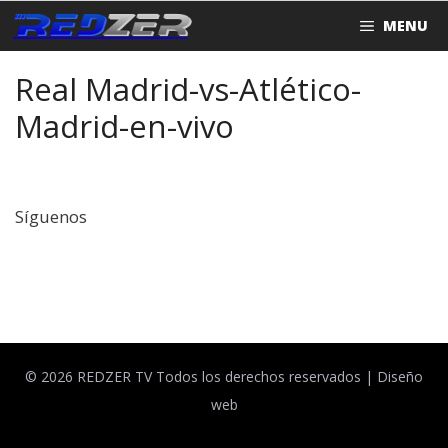
Saltar
MENU
al
contenido
Real Madrid-vs-Atlético-
Madrid-en-vivo
Síguenos
Facebook
Twitter
© 2026 REDZER TV Todos los derechos reservados |
Diseño
web