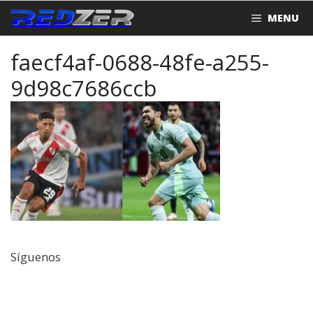
Saltar
MENU
al
contenido
faecf4af-0688-48fe-a255-
9d98c7686ccb
Síguenos
Facebook
Twitter