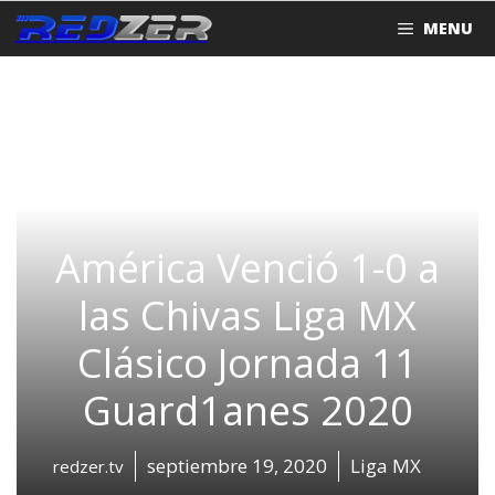
Saltar
MENU
al
contenido
América Venció 1-0 a
las Chivas Liga MX
Clásico Jornada 11
Guard1anes 2020
septiembre 19, 2020
Liga MX
redzer.tv