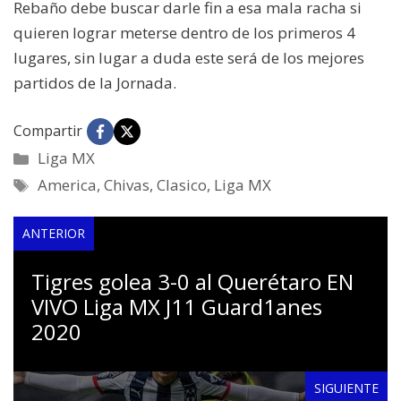
Rebaño debe buscar darle fin a esa mala racha si
quieren lograr meterse dentro de los primeros 4
lugares, sin lugar a duda este será de los mejores
partidos de la Jornada.
Compartir
Categorías
Liga MX
Etiquetas
America
,
Chivas
,
Clasico
,
Liga MX
ANTERIOR
Tigres golea 3-0 al Querétaro EN
VIVO Liga MX J11 Guard1anes
2020
SIGUIENTE