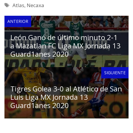
Etiquetas
Atlas
,
Necaxa
ANTERIOR
León Ganó de último minuto 2-1
a Mazatlan FC Liga MX Jornada 13
Guard1anes 2020
SIGUIENTE
Tigres Golea 3-0 al Atlético de San
Luis Liga MX Jornada 13
Guard1anes 2020