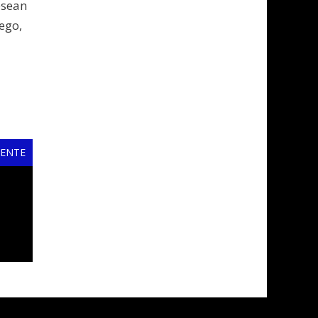
esean
ego,
IENTE