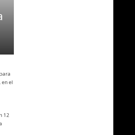
a
epara
 en el
n 12
a