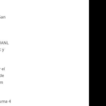
San
 UANL
c y
 el
 de
os
suma 4