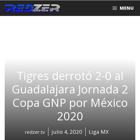
Saltar
MENU
al
contenido
Tigres derrotó 2-0 al
Guadalajara Jornada 2
Copa GNP por México
2020
julio 4, 2020
Liga MX
redzer.tv