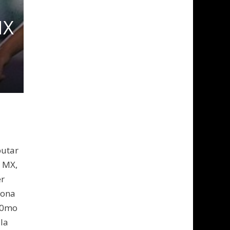
MX
putar
A MX,
er
iona
 10mo
la