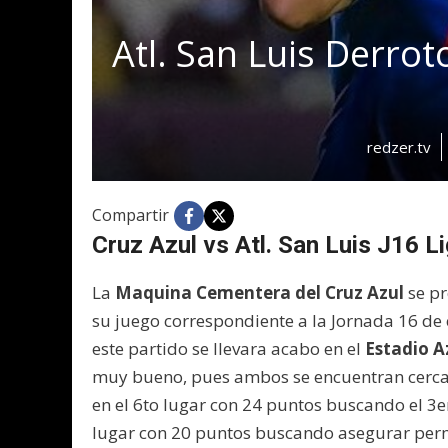
Atl. San Luis Derrot
redzer.tv
Compartir
Cruz Azul vs Atl. San Luis J16 
La
Maquina Cementera del Cruz Azul
se p
su juego correspondiente a la Jornada 16 de 
este partido se llevara acabo en el
Estadio A
muy bueno, pues ambos se encuentran cercano
en el 6to lugar con 24 puntos buscando el 3e
lugar con 20 puntos buscando asegurar perm