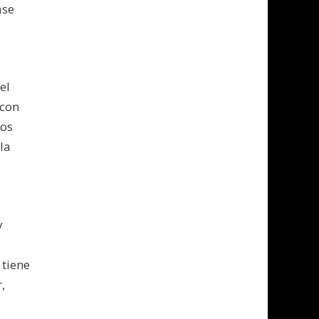
ase
el
 con
bos
la
l
y
 tiene
,