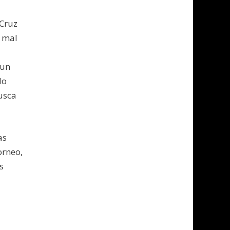
 Cruz
n mal
 un
lo
usca
as
orneo,
s