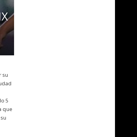
MX
r su
iudad
lo 5
a que
 su