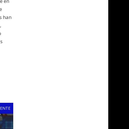
te en
e
os han
,
o
os
IENTE