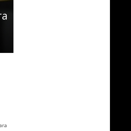
ra
para