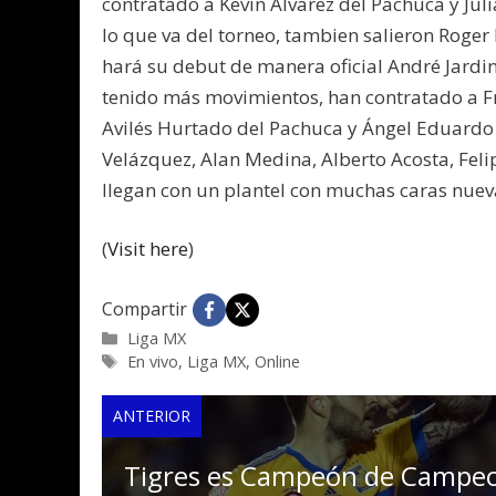
contratado a Kevin Álvarez del Pachuca y Juli
lo que va del torneo, tambien salieron Rog
hará su debut de manera oficial André Jardine
tenido más movimientos, han contratado a Fr
Avilés Hurtado del Pachuca y Ángel Eduardo 
Velázquez, Alan Medina, Alberto Acosta, Feli
llegan con un plantel con muchas caras nuev
(
Visit here
)
Compartir
Categorías
Liga MX
Etiquetas
En vivo
,
Liga MX
,
Online
ANTERIOR
Tigres es Campeón de Campe