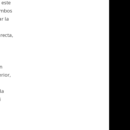
 este
 ambos
r la
recta,
n
rior,
la
i