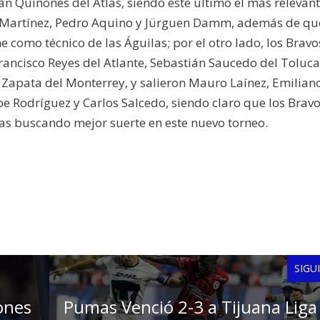
án Quiñones del Atlas, siendo este último el más relevan
er Martínez, Pedro Aquino y Jürguen Damm, además de qu
 como técnico de las Águilas; por el otro lado, los Brav
ancisco Reyes del Atlante, Sebastián Saucedo del Toluca
Zapata del Monterrey, y salieron Mauro Laínez, Emilian
pe Rodríguez y Carlos Salcedo, siendo claro que los Brav
as buscando mejor suerte en este nuevo torneo.
SIGU
ones
Pumas Venció 2-3 a Tijuana Liga