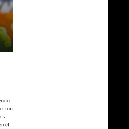
X
iendo
ar con
los
en el