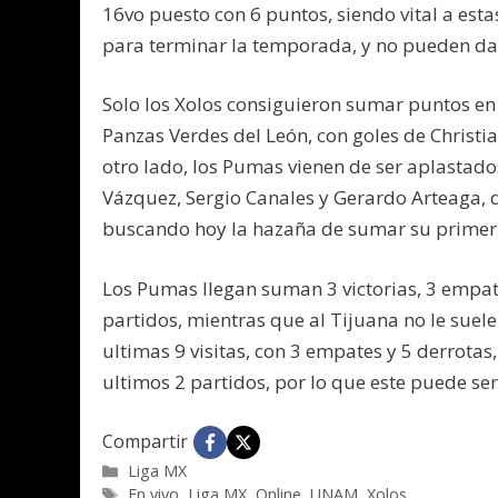
16vo puesto con 6 puntos, siendo vital a esta
para terminar la temporada, y no pueden dars
Solo los Xolos consiguieron sumar puntos en 
Panzas Verdes del León, con goles de Christia
otro lado, los Pumas vienen de ser aplastad
Vázquez, Sergio Canales y Gerardo Arteaga, d
buscando hoy la hazaña de sumar su primer v
Los Pumas llegan suman 3 victorias, 3 empate
partidos, mientras que al Tijuana no le suele
ultimas 9 visitas, con 3 empates y 5 derrotas
ultimos 2 partidos, por lo que este puede se
Compartir
Categorías
Liga MX
Etiquetas
En vivo
,
Liga MX
,
Online
,
UNAM
,
Xolos