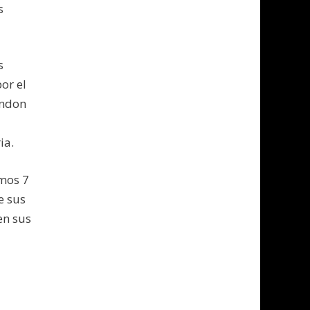
s
s
or el
andon
ia.
imos 7
e sus
en sus