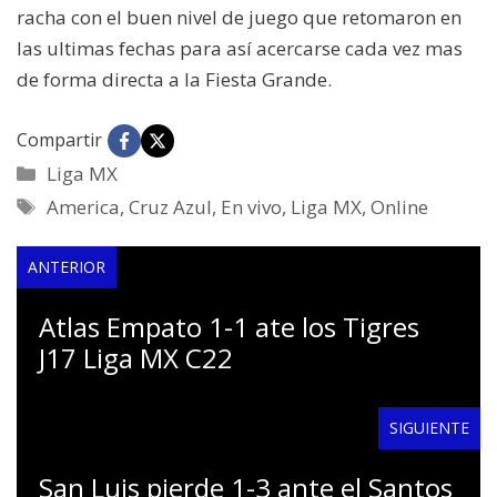
racha con el buen nivel de juego que retomaron en
las ultimas fechas para así acercarse cada vez mas
de forma directa a la Fiesta Grande.
Compartir
Categorías
Liga MX
Etiquetas
America
,
Cruz Azul
,
En vivo
,
Liga MX
,
Online
ANTERIOR
Atlas Empato 1-1 ate los Tigres
J17 Liga MX C22
SIGUIENTE
San Luis pierde 1-3 ante el Santos