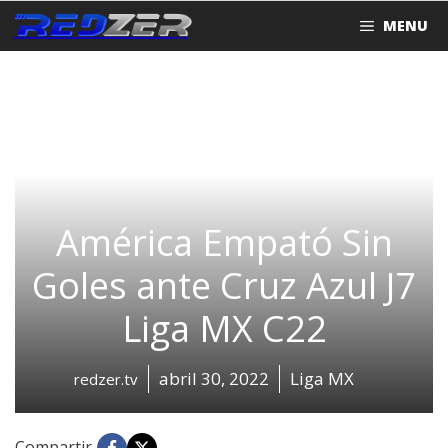
Saltar
MENU
al
contenido
América Empató Sin
Goles ante Cruz Azul J7
Liga MX C22
abril 30, 2022
Liga MX
redzer.tv
Compartir