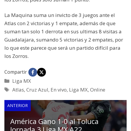
La Maquina suma un invicto de 3 juegos ante el
Atlas con 2 victorias y 1 empate, además de que
suman tan solo 1 derrota en sus ultimas 8 visitas a
Guadalajara, sumando 5 victorias y 2 empates, por
lo que este parece que será un partido difícil para
los Zorros.
Compartir
Categorías
Liga MX
Etiquetas
Atlas
,
Cruz Azul
,
En vivo
,
Liga MX
,
Online
ANTERIOR
América Gano 1-0 al Toluca
Jornada 3 Liga MX A22