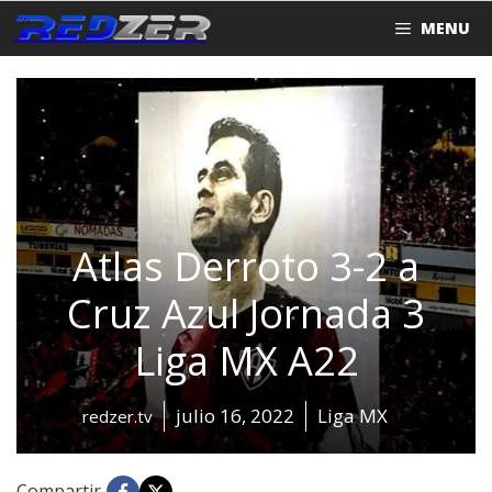
Saltar
MENU
al
contenido
Atlas Derroto 3-2 a
Cruz Azul Jornada 3
Liga MX A22
julio 16, 2022
Liga MX
redzer.tv
Compartir