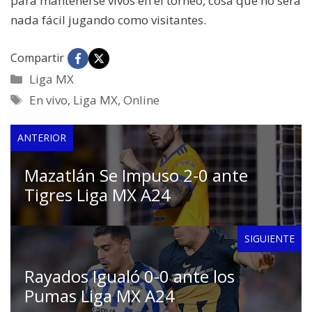
para mantenerse vivos en el torneo, cosa que no será
nada fácil jugando como visitantes.
Compartir
Categorías
Liga MX
Etiquetas
En vivo
,
Liga MX
,
Online
ANTERIOR
Mazatlán Se Impuso 2-0 ante
Tigres Liga MX A24
SIGUIENTE
Rayados Igualó 0-0 ante los
Pumas Liga MX A24