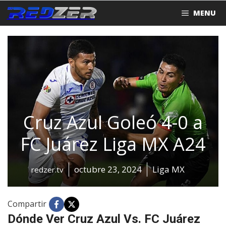
Saltar
MENU
al
contenido
Cruz Azul Goleó 4-0 a
FC Juárez Liga MX A24
octubre 23, 2024
Liga MX
redzer.tv
Compartir
Dónde Ver Cruz Azul Vs. FC Juárez