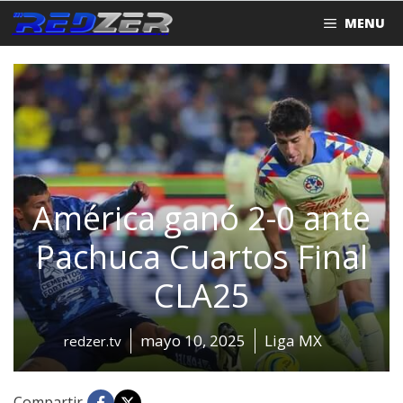
Saltar
MENU
al
contenido
América ganó 2-0 ante
Pachuca Cuartos Final
CLA25
mayo 10, 2025
Liga MX
redzer.tv
Compartir