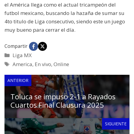
el América llega como el actual tricampeón del
futbol mexicano, buscando la hazaña de sumar su
4to titulo de Liga consecutivo, siendo este un juego
muy bueno para cerrar el día.
Compartir
Categorías
Liga MX
Etiquetas
America
,
En vivo
,
Online
ANTERIOR
Toluca se impuso 2-1 a Rayados
Cuartos Final Clausura 2025
SIGUIENTE