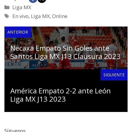
Categorías
Liga MX
Etiquetas
En vivo
,
Liga MX
,
Online
ANTERIOR
Necaxa Empato Sin Goles ante
Santos Liga MX J13 Clausura 2023
SIGUIENTE
América Empato 2-2 ante León
Liga MX J13 2023
Síguenos