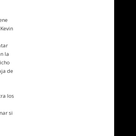
iene
 Kevin
atar
n la
icho
aja de
ra los
nar si