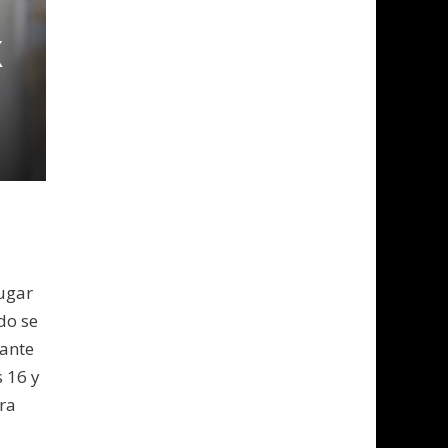
X
ugar
do se
sante
 16 y
ra