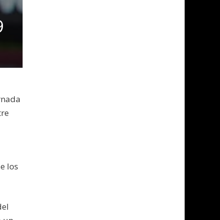
9
ornada
tre
e los
del