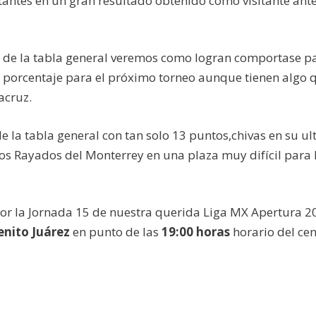
antes en un gran resultado obtenido como visitante ant
s de la tabla general veremos como logran comportase p
de porcentaje para el próximo torneo aunque tienen algo 
acruz.
 la tabla general con tan solo 13 puntos,chivas en su ul
los Rayados del Monterrey en una plaza muy difícil para 
por la Jornada 15 de nuestra querida Liga MX Apertura 2
enito Juárez
en punto de las
19:00 horas
horario del ce