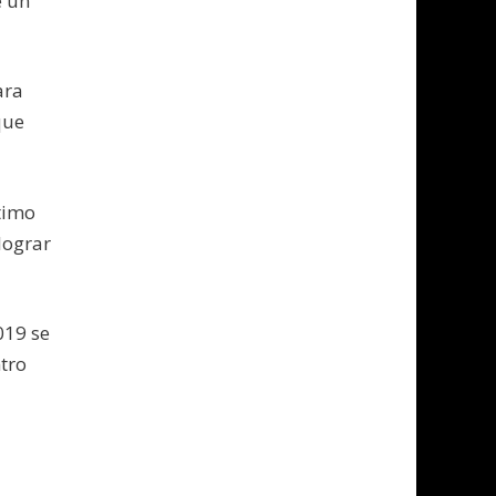
e un
ara
que
timo
lograr
019 se
ntro