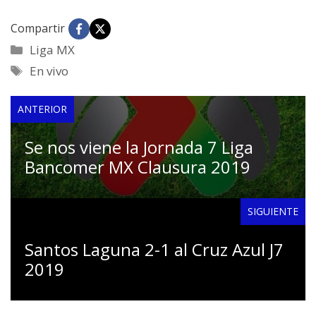
Compartir
Categorías
Liga MX
Etiquetas
En vivo
ANTERIOR
Se nos viene la Jornada 7 Liga
Bancomer MX Clausura 2019
SIGUIENTE
Santos Laguna 2-1 al Cruz Azul J7
2019