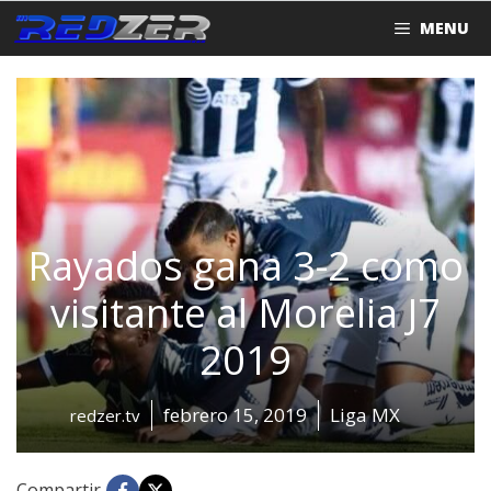
Saltar
MENU
al
contenido
Rayados gana 3-2 como
visitante al Morelia J7
2019
febrero 15, 2019
Liga MX
redzer.tv
Compartir