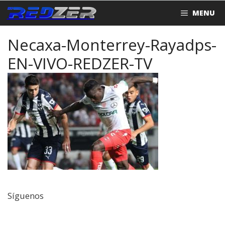
Saltar
MENU
al
contenido
Necaxa-Monterrey-Rayadps-
EN-VIVO-REDZER-TV
Síguenos
Facebook
Twitter