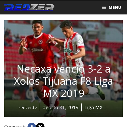
Saltar
MENU
al
contenido
Necaxa venció 3-2 a
Xolos Tijuana F8 Liga
MX 2019
agosto 31, 2019
Liga MX
redzer.tv
Compartir