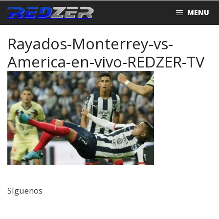
Saltar
MENU
al
contenido
Rayados-Monterrey-vs-
America-en-vivo-REDZER-TV
Síguenos
Facebook
Twitter