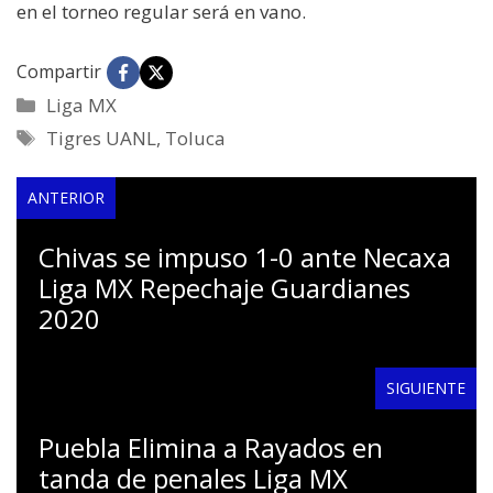
en el torneo regular será en vano.
Compartir
Categorías
Liga MX
Etiquetas
Tigres UANL
,
Toluca
ANTERIOR
Chivas se impuso 1-0 ante Necaxa
Liga MX Repechaje Guardianes
2020
SIGUIENTE
Puebla Elimina a Rayados en
tanda de penales Liga MX