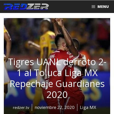
Saltar
MENU
al
contenido
Tigres UANL derroto 2-
1 al Toluca Liga MX
Repechaje Guardianes
2020
noviembre 22, 2020
Liga MX
redzer.tv