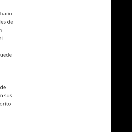
ebaño
les de
n
el
puede
 de
en sus
orito