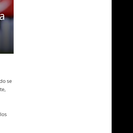
a
do se
te,
los