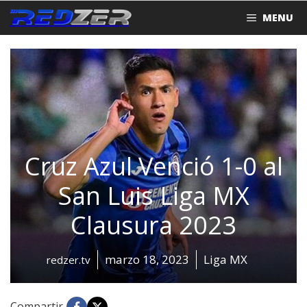
Saltar
MENU
al
contenido
Cruz Azul Venció 1-0 al
San Luis Liga MX
Clausura 2023
marzo 18, 2023
Liga MX
redzer.tv
Compartir