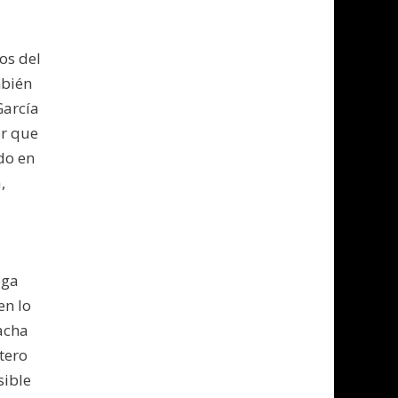
os del
mbién
García
or que
do en
,
ega
en lo
acha
tero
sible