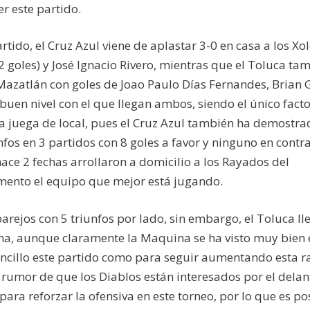
r este partido.
ido, el Cruz Azul viene de aplastar 3-0 en casa a los Xol
 goles) y José Ignacio Rivero, mientras que el Toluca ta
Mazatlán con goles de Joao Paulo Días Fernandes, Brian 
 buen nivel con el que llegan ambos, siendo el único fact
na juega de local, pues el Cruz Azul también ha demostra
fos en 3 partidos con 8 goles a favor y ninguno en contra
ace 2 fechas arrollaron a domicilio a los Rayados del
ento el equipo que mejor está jugando.
rejos con 5 triunfos por lado, sin embargo, el Toluca ll
ina, aunque claramente la Maquina se ha visto muy bien 
sencillo este partido como para seguir aumentando esta r
 rumor de que los Diablos están interesados por el delan
ara reforzar la ofensiva en este torneo, por lo que es po