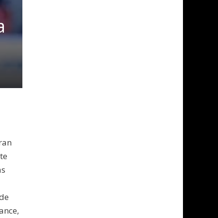
a
ran
te
as
 de
ance,