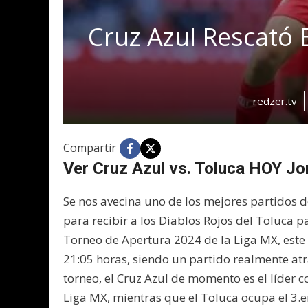
Cruz Azul Rescató 
redzer.tv
Compartir
Ver Cruz Azul vs. Toluca HOY J
Se nos avecina uno de los mejores partidos 
para recibir a los Diablos Rojos del Toluca p
Torneo de Apertura 2024 de la Liga MX, este 
21:05 horas, siendo un partido realmente at
torneo, el Cruz Azul de momento es el líder 
Liga MX, mientras que el Toluca ocupa el 3.e