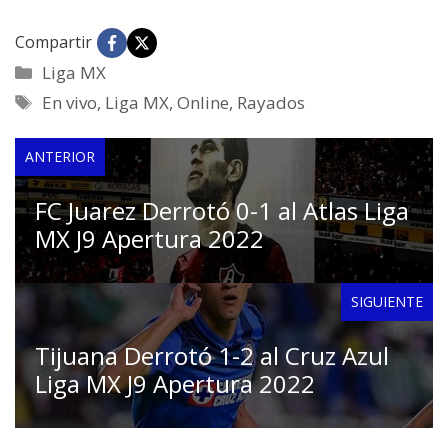
Compartir
Categorías
Liga MX
Etiquetas
En vivo
,
Liga MX
,
Online
,
Rayados
ANTERIOR
FC Juarez Derrotó 0-1 al Atlas Liga
MX J9 Apertura 2022
SIGUIENTE
Tijuana Derrotó 1-2 al Cruz Azul
Liga MX J9 Apertura 2022