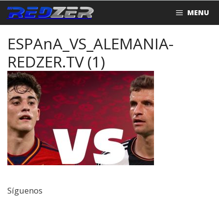
Saltar
MENU
al
contenido
ESPAnA_VS_ALEMANIA-
REDZER.TV (1)
Síguenos
Facebook
Twitter