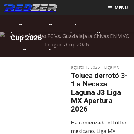
Philadelphia Union Leagues Cup
Saltar
FUTBOL
MENU
2026
Donde ver New York vs Santos
al
FUTBOL
Laguna Leagues Cup 2026
Los Ángeles FC derrotó en
contenido
FUTBOL
penaltis a Guadalajara Leagues
Tigres UANL se impuso en
Cup 2026
penaltis ante Real Salt Lake
Leagues Cup 2026
agosto 1, 2026
|
Liga MX
Toluca derrotó 3-
1 a Necaxa
Laguna J3 Liga
MX Apertura
2026
Ha comenzado el fútbol
mexicano, Liga MX