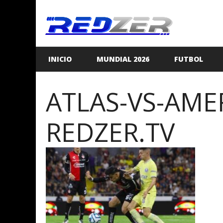
Saltar
al
contenido
INICIO
MUNDIAL 2026
FUTBOL
ATLAS-VS-AMER
REDZER.TV