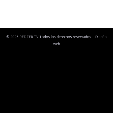
Facebook
Twitter
© 2026 REDZER TV Todos los derechos reservados |
Diseño
web