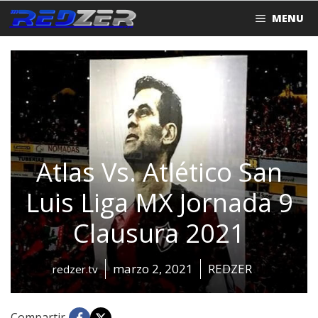
Saltar
MENU
al
contenido
Atlas Vs. Atlético San
Luis Liga MX Jornada 9
Clausura 2021
marzo 2, 2021
REDZER
redzer.tv
Compartir