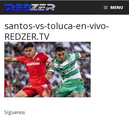
Saltar
MENU
al
contenido
santos-vs-toluca-en-vivo-
REDZER.TV
Síguenos
Facebook
Twitter