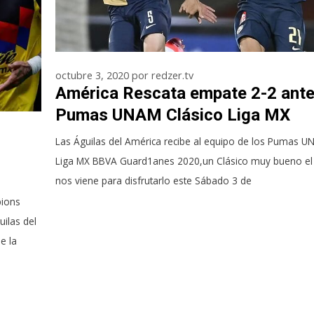
octubre 3, 2020
por
redzer.tv
América Rescata empate 2-2 ant
Pumas UNAM Clásico Liga MX
Jornada 13 Guard1anes 2020
Las Águilas del América recibe al equipo de los Pumas 
Liga MX BBVA Guard1anes 2020,un Clásico muy bueno el
nos viene para disfrutarlo este Sábado 3 de
pions
uilas del
e la