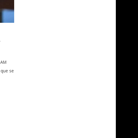
e
UNAM
 que se