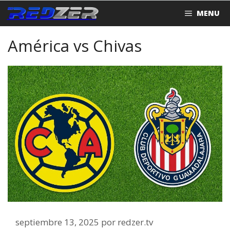
Saltar
MENU
al
contenido
América vs Chivas
septiembre 13, 2025
por
redzer.tv