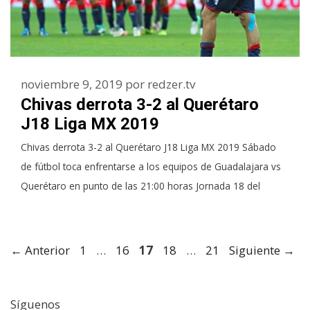
noviembre 9, 2019
por
redzer.tv
Chivas derrota 3-2 al Querétaro
J18 Liga MX 2019
Chivas derrota 3-2 al Querétaro J18 Liga MX 2019 Sábado
de fútbol toca enfrentarse a los equipos de Guadalajara vs
Querétaro en punto de las 21:00 horas Jornada 18 del
Página
Página
Página
Página
Página
←
Anterior
1
…
16
17
18
…
21
Siguiente
→
Síguenos