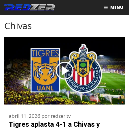
Saltar
MENU
al
contenido
Chivas
abril 11, 2026
por
redzer.tv
Tigres aplasta 4-1 a Chivas y