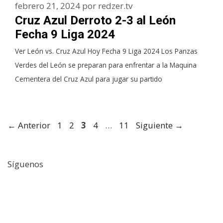
febrero 21, 2024
por
redzer.tv
Cruz Azul Derroto 2-3 al León
Fecha 9 Liga 2024
Ver León vs. Cruz Azul Hoy Fecha 9 Liga 2024 Los Panzas
Verdes del León se preparan para enfrentar a la Maquina
Cementera del Cruz Azul para jugar su partido
Página
Página
Página
Página
Página
←
Anterior
1
2
3
4
…
11
Siguiente
→
Síguenos
Facebook
Twitter