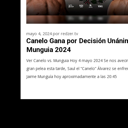
mayo 4, 2024
por
redzer.tv
Canelo Gana por Decisión Unáni
Munguia 2024
Ver Canelo vs. Munguia Hoy 4 mayo 2024 Se nos aveci
gran pelea esta tarde, Saul el “Canelo” Álvarez se enfre
Jaime Munguía hoy aproximadamente a las 20:45