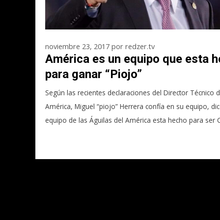
noviembre 23, 2017
por
redzer.tv
América es un equipo que esta 
para ganar “Piojo”
Según las recientes declaraciones del Director Técnico d
América, Miguel “piojo” Herrera confía en su equipo, dic
equipo de las Águilas del América esta hecho para se