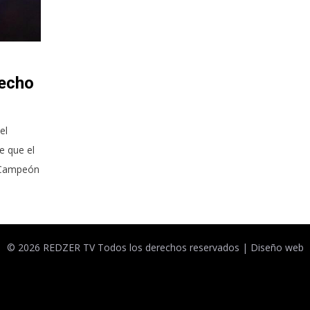
hecho
el
e que el
r Campeón
© 2026 REDZER TV Todos los derechos reservados |
Diseño web