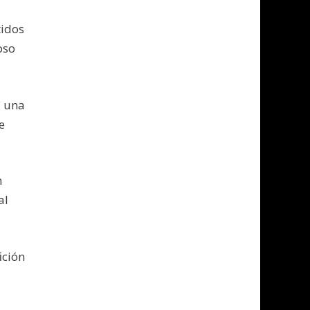
tidos
oso
, una
e
n
al
ición