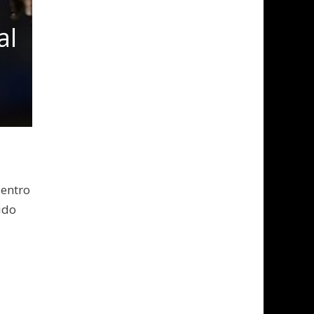
al
uentro
ido